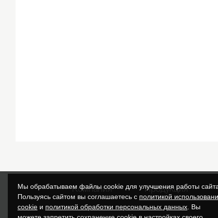
Мы обрабатываем файлы cookie для улучшения работы сайта
Компания
Продукция
Пользуясь сайтом вы соглашаетесь с
политикой использован
cookie
и
политикой обработки персональных данных
. Вы
можете запретить сохранение cookie в настройках своего