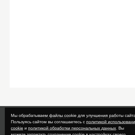
Мы обрабатываем файлы cookie для улучшения работы сайта
Компания
Продукция
Пользуясь сайтом вы соглашаетесь с
политикой использован
cookie
и
политикой обработки персональных данных
. Вы
можете запретить сохранение cookie в настройках своего