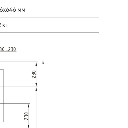
6х646 мм
 кг