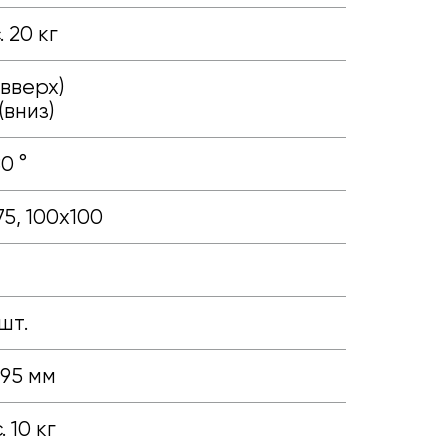
 20 кг
(вверх)
(вниз)
80 °
5, 100х100
шт.
95 мм
 10 кг