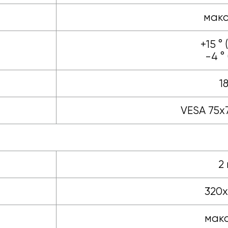
макс.
+15 ° 
-4 ° 
1
VESA 75х7
2 
320х
макс.