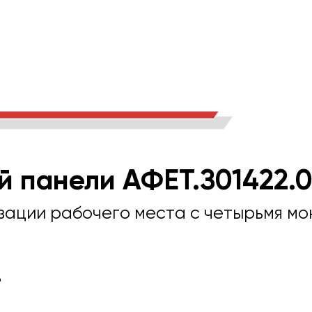
й панели АФЕТ.З01422.
зации рабочего места с четырьмя мо
т