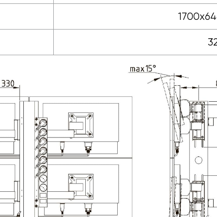
1700х64
32