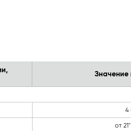
и,
Значение
4 
от 21"